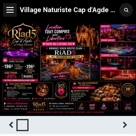
Village Naturiste Cap d'Agde Hôtel Libertin Location Studio Club Riad 5