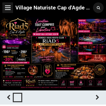
Village Naturiste Cap d'Agde Hôtel Libertin Location Studio Club Riad 5