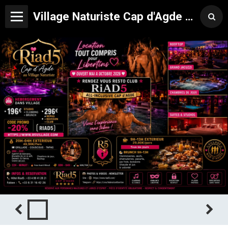
Village Naturiste Cap d'Agde Hôtel Libertin Location Studio Club Riad 5