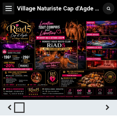
Village Naturiste Cap d'Agde Hôtel Libertin Location Studio Club Riad 5