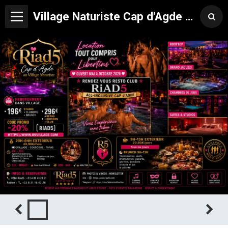
Village Naturiste Cap d'Agde Hôtel Libertin Location Studio Club Riad 5