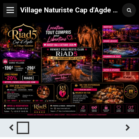
Village Naturiste Cap d'Agde Hôtel Libertin Location Studio Club Riad 5