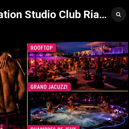
Village Naturiste Cap d'Agde Hôtel Libertin Location Studio Club Riad 5